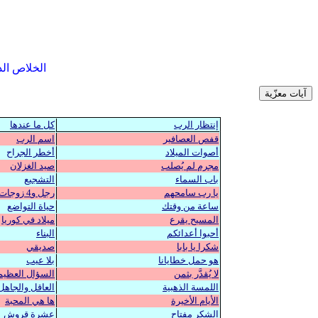
الخلاص الذي
إنتظار الرب
كل ما عندها
قفص العصافير
اسم الرب
أصوات الميلاد
أخطر الجراح
مجرم لم يُصلب
صيد الغزلان
باب السماء
التشجيع
يا رب سامحهم
رجل و4 زوجات
ساعة من وقتك
حياة التواضع
المسيح يقرع
ميلاد في كوريا
أحبوا أعدائكم
البناء
شكرا يا بابا
صديقي
هو حمل خطايانا
بلا عيب
لا يُقدَّر بثمن
السؤال العظيم
اللمسة الذهبية
العاقل والجاهل
الأيام الأخيرة
ها هي المحبة
الشكر مفتاح
عشرة قروش