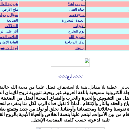
الرب راعيَّ
عبودية العال
حياة الغنى
ملح الأرض
سائح فقط
سؤال وجوا
العبدة المحررة
الضائعة
ا
لأوزات
الشلالات
يوم التخرج
أثار على الر
تطريز الله
العلامة الحم
تذكر الدجاجة
الغابة الأمازو
يا ليت
لو زارك يسو
>>>
تابع
>>>
اني, عطية بلا مقابل, هبة بلا استحقاق, فضل
علينا
من محبة الله خالقنا 
أفضل من التشويش والحيرة والحرب والضياع, المحبة أفضل من الضغينة و
اع والحقد والثأر والإنتقام . لماذا لا
نقبل فداء الرب لكل منا بمفرده, لن
فوسنا وعائلاتنا ومجتمعاتنا وأوطاننا.
نخلق أو نولد من جديد ونتمتع بعلا
ام من بين الأموات,
لينعم علينا بنعمة الخلاص والحياة الأبدية بالروح ا
تلبية لدعوته حسب كلمته المقدسة الإنجيل.