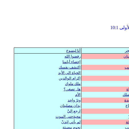
 10:1
جر
أنا ليسوع
يان
رفضوا الله
إحصاء أيامنا
عب
اكتشف نفسك
الحياة الى الأبد
إكرام الوالدين
ملك ملوك
ة
هل تصغي؟
ضلك
الأم
يدة
وترٌ واحد
اع
يدان مصليتان
إرجع إليَّ
محبةحتى الموت
ثة
لم يأتي لِيَدنْ
يب
نجوم مضيئة