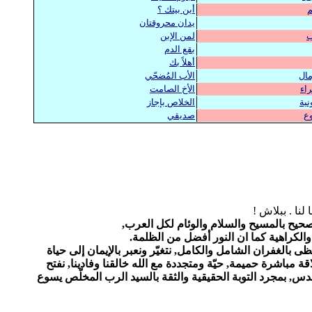
م
أين بيتك ؟
يدان محروقتان
ب
لمن الإبن
بقع الدم
أهلاً بك
مال
الأب المُضحّي
راء
الأخ الصامت
نية
الخلاص بإجاز
ع
صديقي
لنا . ببلاش !
الكراهية كما ان النور أفضل من الظلمة.
حظى بالغفران الشامل والكامل,
نتغيّر ونعبر
بالإيمان
إلى حياة
قة مباشرة حميمة, حيّة ومتجددة مع الله خالقنا وفادينا, نفتح
لقدس
,
بمجرد التوبة الحقيقية والثقة بالسيد الرب المخلّص يسوع