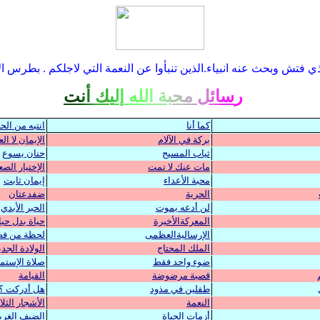
 فتش وبحث عنه انبياء.الذين تنبأوا عن النعمة التي لاجلكم . بطرس الأولى
ر
س
ا
ئ
ل
م
ح
ب
ة
ا
ل
ل
ه
إ
ل
ي
ك
أ
ن
ت
كما أنا
انتبه من الح
بركة في الآلام
الإيمان لا الع
ثياب المسيح
حنان يسوع
مات عنك لا تمت
الإختيار الص
محبة الأعداء
إيمان ثابت
الحرية
ضفدعتان
لن أدعه يموت
الحبر الأبدي
المعركةالأخيرة
حياة بدل حيا
الإرساليةالعظمى
لحظة من ف
الملك المحتاج
الولادة الجد
ضوء واحد فقط
صلاة الإستم
قصبة مرضوضة
القيامة
طفلين في مذود
هل أدركت ؟
النعمة
الأشجار الثلا
أزمات الحياة
الضيف الغر