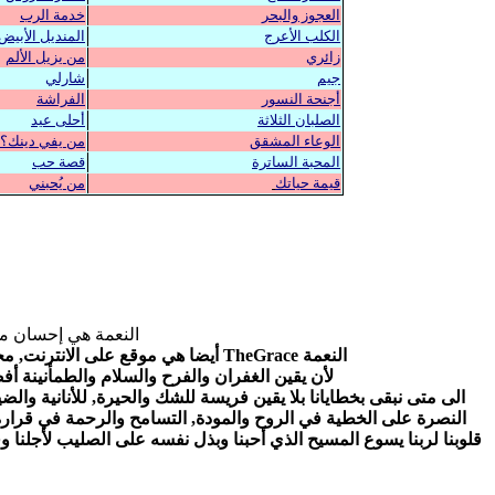
العجوز والبحر
خدمة الرب
الكلب الأعرج
المنديل الأبيض
زائري
من يزيل الألم
جيم
شارلي
أجنحة النسور
الفراشة
الصلبان الثلاثة
أحلى عيد
الوعاء المشقق
من يفي دينك؟
المحبة الساترة
قصة حب
قيمة حياتك
من يُحبني
النعمة هي إحسان مج
النعمة TheGrace أيضا هي موقع على الانترنت, مجلة الكترونية مسيحية باللغة العربية, غير ربحية, تنويرية تروج للإيمان الصحيح بالمسيح والسلام والوئام لكل العرب,
لأن يقين الغفران والفرح والسلام والطمأنينة 
الى متى نبقى
بخطايانا
بلا يقين فريسة للشك والحيرة
,
للأنانية والضي
النصرة على الخطية في
الروح والمودة, التسامح والرحمة في قرارة ن
قلوبنا لربنا يسوع المسيح الذي أحبنا
وبذل نفسه على الصليب لأجلنا وق