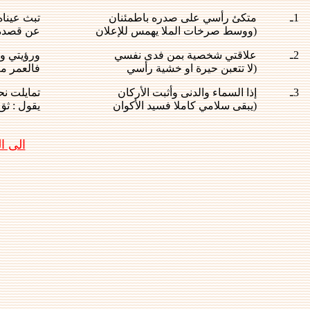
1ـ
متكئ رأسي على صدره باطمئنان
تبث عيناه
(ووسط صرخات الملا يهمس للإعلان
عن قصده ا
2ـ
علاقتي شخصية بمن فدى نفسي
ورؤيتي و
(لا تتعبن حيرة او خشية رأسي
فالعمر مع
3ـ
إذا السماء والدنى وأثبت الأركان
تمايلت نح
(يبقى سلامي كاملا فسيد الأكوان
يقول : ثق
الى 