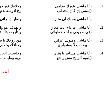
1ـ
(أنا ماشي ونورك قدامي
وكلامك نور في 
(إبليس إن كان يتحداني
رح ادوسه بدم ا
(أنا ماشي وحبك لي منار
وصليبك نجاني م
2ـ
(أنا ماشي ما دام إنت معاي
والهدف اهو وا
(في طريقي براجع خطواتي
وبتابع صوتك في
3ـ
(أنا ماشي وصوتك عزاني
من روحك يا يس
تسبيحك يعلا بمشواري
وهتافك يحلالي
4ـ
(أنا ماشي مسافر يا هناي
وحاسيب العالم 
(إليوم الرايح مش راجع
برية ومليانة مو
الى 