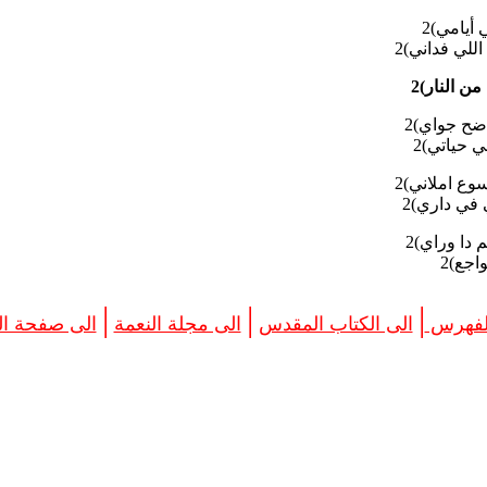
أيامي)2
للي فداني)2
ن النار)2
ضح جواي)2
 حياتي)2
وع املاني)2
 في داري)2
دا وراي)2
اجع)2
|
|
|
الفهرس
الى الكتاب المقدس
الى مجلة النعمة
الى صفحة الب