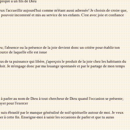
propre à un fils de Dieu
 veux l'accueillir aujourd'hui comme m'étant aussi adressée! Je choisis de croire que,
 pouvoir incontesté et mis au service de tes enfants. C'est avec joie et confiance
; l'absence ou la présence de la joie devient donc un critère pour établir ton
urce de laquelle elle est issue
 de ta puissance qui libère, j'aperçois le produit de la joie chez les habitants du
 se doit. Je m'engage donc par ma louange spontanée et par le partage de mon temps
sé à parler au nom de Dieu à tout chercheur de Dieu quand l'occasion se présente;
ayer pour l'exercer
e suis ébranlé par le manque généralisé de soif spirituelle autour de moi. Je veux
er à cette fin. Enseigne-moi à saisir les occasions de parler et que tu auras