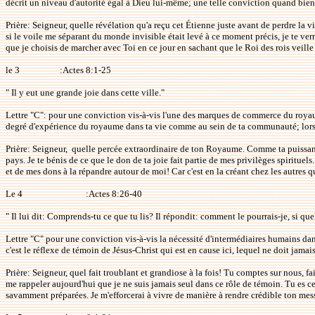
décrit un niveau d'autorité égal à Dieu lui-même; une telle conviction quand bien p
Prière: Seigneur, quelle révélation qu'a reçu cet Étienne juste avant de perdre la vi
si le voile me séparant du monde invisible était levé à ce moment précis, je te ver
que je choisis de marcher avec Toi en ce jour en sachant que le Roi des rois veille
le 3
:Actes 8:1-25
" Il y eut une grande joie dans cette ville."
Lettre "C": pour une conviction vis-à-vis l'une des marques de commerce du royaume
degré d'expérience du royaume dans ta vie comme au sein de ta communauté; lorsqu'e
Prière: Seigneur,
quelle percée extraordinaire de ton Royaume. Comme ta puissance a
pays. Je te bénis de ce que le don de ta joie fait partie de mes privilèges spiritu
et de mes dons à la répandre autour de moi! Car c'est en la créant chez les autres 
Le 4
:Actes 8:26-40
" Il lui dit: Comprends-tu ce que tu lis? Il répondit: comment le pourrais-je, si q
Lettre "C" pour une conviction vis-à-vis la nécessité d'intermédiaires humains dan
c'est le réflexe de témoin de Jésus-Christ qui est en cause ici, lequel ne doit jama
Prière: Seigneur, quel fait troublant et grandiose à la fois! Tu comptes sur nous, f
me rappeler aujourd'hui que je ne suis jamais seul dans ce rôle de témoin. Tu es celu
savamment préparées. Je m'efforcerai à vivre de manière à rendre crédible ton me