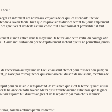
e Dieu."
ans égal en informant ces nouveaux croyants de ce qui les attendait: une vie
attendre à l'avoir facile: bien que les provisions divines seront toujours amplement
des épreuves et des tests est une chose tout à fait normal et prévisible : il faut
maintenant et mon entrée dans le Royaume. Je te réclame cette vertu
du courage afin
tuel! Garde-moi surtout du péché d'apitoiement sachant que tu ne permettras jamais
n de l'accession au royaume de Dieu et au salut éternel pour tous les non-juifs; en
ment, je n'ose pas m'imaginer ce qui serait advenu du sort de nous tous, membres de
rit pour en saisir le sens profond. Je vois bien que c’est le terme "grâce" utilisé
cher la balance en notre faveur. Merci qu'il n'existe aucune autre base que la grâce
ouvrir aujourd'hui d'autres angles et de la répandre par mon choix d’aimer!
t Silas, hommes estimés parmi les frères."