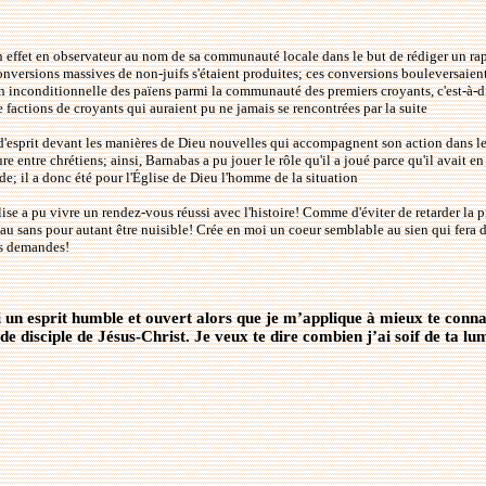
en effet en observateur au nom de sa communauté locale dans le but de rédiger un ra
 conversions massives de non-juifs s'étaient produites; ces conversions bouleversaient
tion inconditionnelle des païens parmi la communauté des premiers croyants, c'est-à-di
e factions de croyants qui auraient pu ne jamais se rencontrées par la suite
 d'esprit devant les manières de Dieu nouvelles qui accompagnent son action dans l
e entre chrétiens; ainsi, Barnabas a pu jouer le rôle qu'il a joué parce qu'il avait e
e; il a donc été pour l'Église de Dieu l'homme de la situation
lise a pu vivre un rendez-vous réussi avec l'histoire! Comme d'éviter de retarder la 
au sans pour autant être nuisible! Crée en moi un coeur semblable au sien qui fera 
es demandes!
i un esprit humble et ouvert alors que je m’applique à mieux te connaî
 disciple de Jésus-Christ. Je veux te dire combien j’ai soif de ta lum