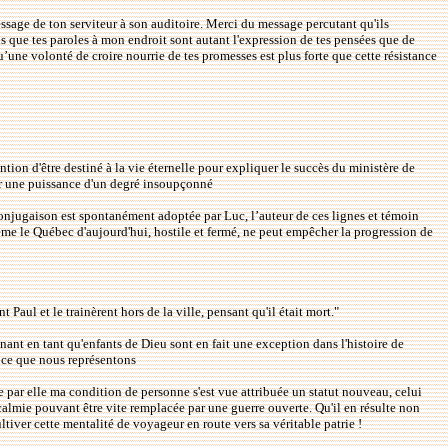
message de ton serviteur à son auditoire. Merci du message percutant qu'ils
nis que tes paroles à mon endroit sont autant l'expression de tes pensées que de
qu’une volonté de croire nourrie de tes promesses est plus forte que cette résistance
ntion d'être destiné à la vie éternelle pour expliquer le succès du ministère de
ar une puissance d'un degré insoupçonné
e conjugaison est spontanément adoptée par Luc, l’auteur de ces lignes et témoin
même le Québec d'aujourd'hui, hostile et fermé, ne peut empêcher la progression de
 Paul et le trainèrent hors de la ville, pensant qu'il était mort."
ant en tant qu'enfants de Dieu sont en fait une exception dans l'histoire de
s ce que nous représentons
e par elle ma condition de personne s'est vue attribuée un statut nouveau, celui
accalmie pouvant être vite remplacée par une guerre ouverte. Qu'il en résulte non
iver cette mentalité de voyageur en route vers sa véritable patrie !