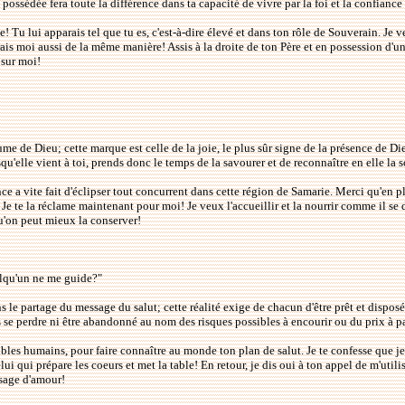
ossédée fera toute la différence dans ta capacité de vivre par la foi et la confiance 
e! Tu lui apparais tel que tu es, c'est-à-dire élevé et dans ton rôle de Souverain. Je
rais moi aussi de la même manière! Assis à la droite de ton Père et en possession d'un
 sur moi!
 de Dieu; cette marque est celle de la joie, le plus sûr signe de la présence de Dieu
lle vient à toi, prends donc le temps de la savourer et de reconnaître en elle la so
 vite fait d'éclipser tout concurrent dans cette région de Samarie. Merci qu'en plus
els. Je te la réclame maintenant pour moi! Je veux l'accueillir et la nourrir comme il
qu'on peut mieux la conserver!
uelqu'un ne me guide?"
s le partage du message du salut; cette réalité exige de chacun d'être prêt et dispo
is se perdre ni être abandonné au nom des risques possibles à encourir ou du prix à p
aibles humains, pour faire connaître au monde ton plan de salut. Je te confesse que j
i qui prépare les coeurs et met la table! En retour, je dis oui à ton appel de m'utilis
ssage d'amour!