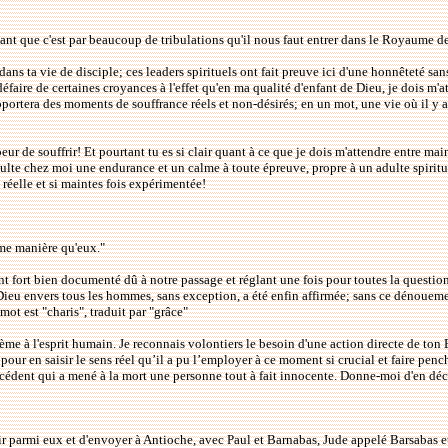
 disant que c'est par beaucoup de tribulations qu'il nous faut entrer dans le Royaume d
dans ta vie de disciple; ces leaders spirituels ont fait preuve ici d'une honnêteté s
défaire de certaines croyances à l'effet qu'en ma qualité d'enfant de Dieu, je dois m'
apportera des moments de souffrance réels et non-désirés; en un mot, une vie où il y a 
 peur de souffrir! Et pourtant tu es si clair quant à ce que je dois m'attendre entre 
résulte chez moi une endurance et un calme à toute épreuve, propre à un adulte spiri
 réelle et si maintes fois expérimentée!
ême manière qu'eux."
ant fort bien documenté dû à notre passage et réglant une fois pour toutes la questio
de Dieu envers tous les hommes, sans exception, a été enfin affirmée; sans ce dénoue
ot est "charis", traduit par "grâce"
e à l'esprit humain. Je reconnais volontiers le besoin d'une action directe de ton Esp
e pour en saisir le sens réel qu’il a pu l’employer à ce moment si crucial et faire pen
récédent qui a mené à la mort une personne tout à fait innocente. Donne-moi d'en déc
oisir parmi eux et d'envoyer à Antioche, avec Paul et Barnabas, Jude appelé Barsabas e