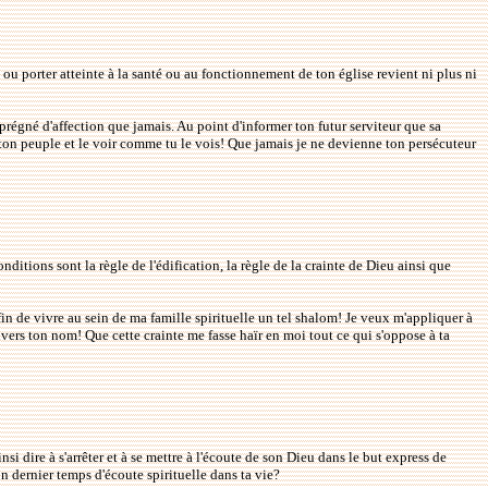
e ou porter atteinte à la santé ou au fonctionnement de ton église revient ni plus ni
régné d'affection que jamais. Au point d'informer ton futur serviteur que sa
 ton peuple et le voir comme tu le vois! Que jamais je ne devienne ton persécuteur
ditions sont la règle de l'édification, la règle de la crainte de Dieu ainsi que
e fin de vivre au sein de ma famille spirituelle un tel shalom! Je veux m'appliquer à
envers ton nom! Que cette crainte me fasse haïr en moi tout ce qui s'oppose à ta
nsi dire à s'arrêter et à se mettre à l'écoute de son Dieu dans le but express de
n dernier temps d'écoute spirituelle dans ta vie?