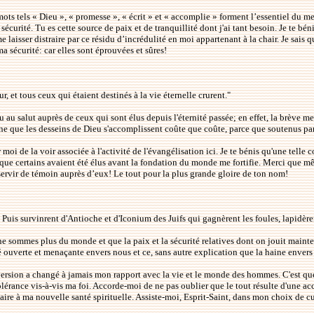
 mots tels « Dieu », « promesse », « écrit » et « accomplie » forment l’essentiel du 
écurité. Tu es cette source de paix et de tranquillité dont j'ai tant besoin. Je te bé
 laisser distraire par ce résidu d’incrédulité en moi appartenant à la chair. Je sais 
a sécurité: car elles sont éprouvées et sûres!
r, et tous ceux qui étaient destinés à la vie éternelle crurent."
u au salut auprès de ceux qui sont élus depuis l'éternité passée; en effet, la brève me
gne que les desseins de Dieu s'accomplissent coûte que coûte, parce que soutenus p
oi de la voir associée à l'activité de l'évangélisation ici. Je te bénis qu'une tell
ait que certains avaient été élus avant la fondation du monde me fortifie. Merci que 
rvir de témoin auprès d’eux! Le tout pour la plus grande gloire de ton nom!
. Puis survinrent d'Antioche et d'Iconium des Juifs qui gagnèrent les foules, lapidèrent
ne sommes plus du monde et que la paix et la sécurité relatives dont on jouit mainten
lité ouverte et menaçante envers nous et ce, sans autre explication que la haine enver
onversion a changé à jamais mon rapport avec la vie et le monde des hommes. C'est qu
e tolérance vis-à-vis ma foi. Accorde-moi de ne pas oublier que le tout résulte d'une 
 à ma nouvelle santé spirituelle. Assiste-moi, Esprit-Saint, dans mon choix de cult