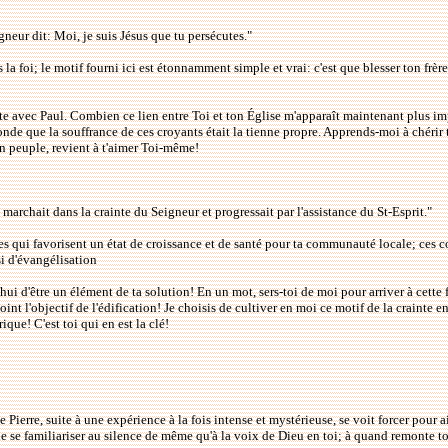
gneur dit: Moi, je suis Jésus que tu persécutes."
 la foi; le motif fourni ici est étonnamment simple et vrai: c'est que blesser ton frèr
e avec Paul. Combien ce lien entre Toi et ton Église m'apparaît maintenant plus imp
nde que la souffrance de ces croyants était la tienne propre. Apprends-moi à chérir
n peuple, revient à t'aimer Toi-même!
t, marchait dans la crainte du Seigneur et progressait par l'assistance du St-Esprit."
es qui favorisent un état de croissance et de santé pour ta communauté locale; ces con
si d'évangélisation
rd'hui d'être un élément de ta solution! En un mot, sers-toi de moi pour arriver à cett
oint l'objectif de l'édification! Je choisis de cultiver en moi ce motif de la crainte 
ique! C'est toi qui en est la clé!
e Pierre, suite à une expérience à la fois intense et mystérieuse, se voit forcer pour ai
de se familiariser au silence de même qu'à la voix de Dieu en toi; à quand remonte to