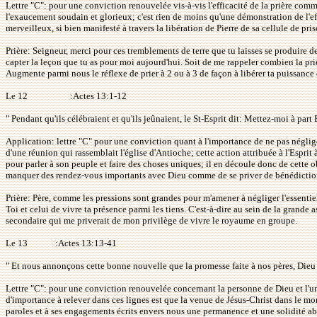
Lettre "C": pour une conviction renouvelée vis-à-vis l'efficacité de la prière commu
l'exaucement soudain et glorieux; c'est rien de moins qu'une démonstration de l'ef
merveilleux, si bien manifesté à travers la libération de Pierre de sa cellule de pri
Prière: Seigneur, merci pour ces tremblements de terre que tu laisses se produire d
capter la leçon que tu as pour moi aujourd'hui. Soit de me rappeler combien la prièr
Augmente parmi nous le réflexe de prier à 2 ou à 3 de façon à libérer ta puissanc
Le 12
:Actes 13:1-12
" Pendant qu'ils célébraient et qu'ils jeûnaient, le St-Esprit dit: Mettez-moi à part 
Application: lettre "C" pour une conviction quant à l'importance de ne pas négliger
d'une réunion qui rassemblait l'église d'Antioche; cette action attribuée à l'Esprit 
pour parler à son peuple et faire des choses uniques; il en découle donc de cette obs
manquer des rendez-vous importants avec Dieu comme de se priver de bénédiction
Prière: Père, comme les pressions sont grandes pour m'amener à négliger l'essen
Toi et celui de vivre ta présence parmi les tiens. C'est-à-dire au sein de la grand
secondaire qui me priverait de mon privilège de vivre le royaume en groupe.
Le 13
:Actes 13:13-41
" Et nous annonçons cette bonne nouvelle que la promesse faite à nos pères, Dieu l'
Lettre "C": pour une conviction renouvelée concernant la personne de Dieu et l'une de
d'importance à relever dans ces lignes est que la venue de Jésus-Christ dans le mon
paroles et à ses engagements écrits envers nous une permanence et une solidité a