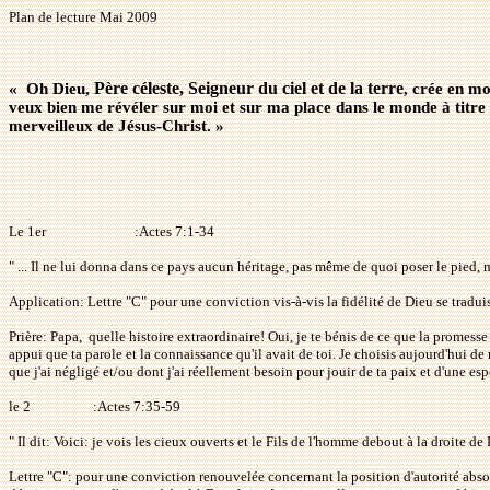
Plan de lecture Mai 2009
Père céleste
, Seigneur du ciel et de la terre
«
Oh Dieu
,
,
crée en mo
veux bien me révéler sur moi et sur ma place dans le monde à titre de
merveilleux de Jésus-Christ. »
Le 1er
:Actes 7:1-34
" ... Il ne lui donna dans ce pays aucun héritage, pas même de quoi poser le pied, ma
Application: Lettre "C" pour une conviction vis-à-vis la fidélité de Dieu se tradu
Prière: Papa,
quelle histoire extraordinaire! Oui, je te bénis de ce que la promesse 
appui que ta parole et la connaissance qu'il avait de toi. Je choisis aujourd'hu
que j'ai négligé et/ou dont j'ai réellement besoin pour jouir de ta paix et d'une espér
le 2
:Actes 7:35-59
" Il dit: Voici: je vois les cieux ouverts et le Fils de l'homme debout à la droite de
Lettre "C": pour une conviction renouvelée concernant la position d'autorité absol