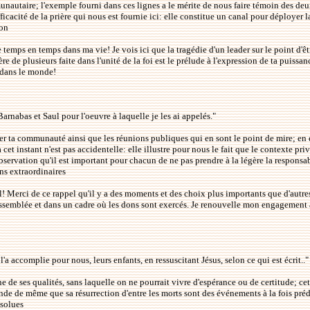
nautaire; l'exemple fourni dans ces lignes a le mérite de nous faire témoin des deux 
ficacité de la prière qui nous est fournie ici: elle constitue un canal pour déploye
son
e temps en temps dans ma vie! Je vois ici que la tragédie d'un leader sur le point d'
e de plusieurs faite dans l'unité de la foi est le prélude à l'expression de ta puissan
e dans le monde!
Barnabas et Saul pour l'oeuvre à laquelle je les ai appelés."
 ta communauté ainsi que les réunions publiques qui en sont le point de mire; en eff
à cet instant n'est pas accidentelle: elle illustre pour nous le fait que le contexte p
ervation qu'il est important pour chacun de ne pas prendre à la légère la responsabilit
s extraordinaires
tiel! Merci de ce rappel qu'il y a des moments et des choix plus importants que d'
e assemblée et dans un cadre où les dons sont exercés. Je renouvelle mon engagement à
a accomplie pour nous, leurs enfants, en ressuscitant Jésus, selon ce qui est écrit.."
 ses qualités, sans laquelle on ne pourrait vivre d'espérance ou de certitude; cette qu
de de même que sa résurrection d'entre les morts sont des événements à la fois prédi
bsolues