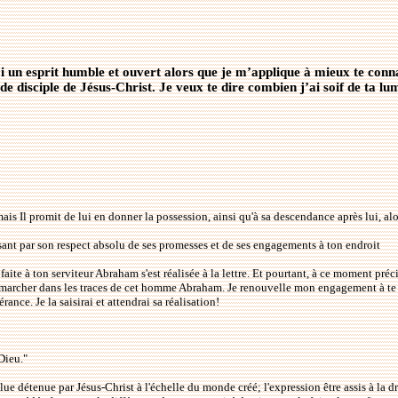
i un esprit humble et ouvert alors que je m’applique à mieux te connaî
 disciple de Jésus-Christ. Je veux te dire combien j’ai soif de ta lum
is Il promit de lui en donner la possession, ainsi qu'à sa descendance après lui, alor
isant par son respect absolu de ses promesses et de ses engagements à ton endroit
faite à ton serviteur Abraham s'est réalisée à la lettre. Et pourtant, à ce moment préc
i de marcher dans les traces de cet homme Abraham. Je renouvelle mon engagement à t
ance. Je la saisirai et attendrai sa réalisation!
 Dieu."
ue détenue par Jésus-Christ à l'échelle du monde créé; l'expression être assis à la d