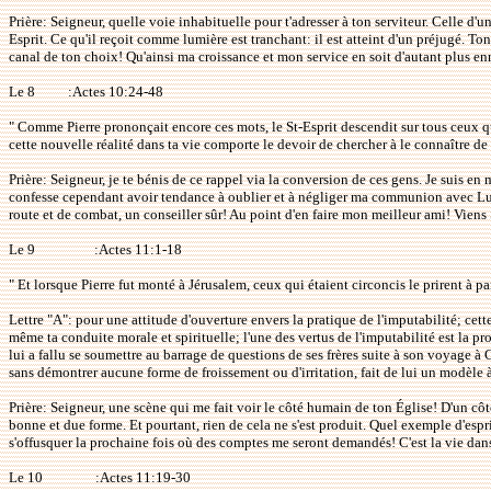
Prière: Seigneur, quelle voie inhabituelle pour t'adresser à ton serviteur. Celle d
Esprit. Ce qu'il reçoit comme lumière est tranchant: il est atteint d'un préjugé. To
canal de ton choix! Qu'ainsi ma croissance et mon service en soit d'autant plus enr
Le 8
:Actes 10:24-48
" Comme Pierre prononçait encore ces mots, le St-Esprit descendit sur tous ceux qui
cette nouvelle réalité dans ta vie comporte le devoir de chercher à le connaître de
Prière: Seigneur, je te bénis de ce rappel via la conversion de ces gens. Je suis en
confesse cependant avoir tendance à oublier et à négliger ma communion avec Lui.
route et de combat, un conseiller sûr! Au point d'en faire mon meilleur ami! Viens 
Le 9
:Actes 11:1-18
" Et lorsque Pierre fut monté à Jérusalem, ceux qui étaient circoncis le prirent à pa
Lettre "A": pour une attitude d'ouverture envers la pratique de l'imputabilité; cet
même ta conduite morale et spirituelle; l'une des vertus de l'imputabilité est la prot
lui a fallu se soumettre au barrage de questions de ses frères suite à son voyage à
sans démontrer aucune forme de froissement ou d'irritation, fait de lui un modèle à
Prière: Seigneur, une scène qui me fait voir le côté humain de ton Église! D'un côté
bonne et due forme. Et pourtant, rien de cela ne s'est produit. Quel exemple d'espr
s'offusquer la prochaine fois où des comptes me seront demandés! C'est la vie dan
Le 10
:Actes 11:19-30