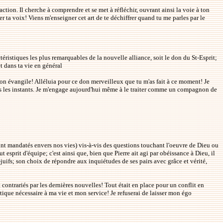
ction. Il cherche à comprendre et se met à réfléchir, ouvrant ainsi la voie à ton
er ta voix! Viens m'enseigner cet art de te déchiffrer quand tu me parles par le
éristiques les plus remarquables de la nouvelle alliance, soit le don du St-Esprit;
t dans ta vie en général
ru ton évangile! Alléluia pour ce don merveilleux que tu m'as fait à ce moment! Je
us les instants. Je m'engage aujourd'hui même à le traiter comme un compagnon de
 sont mandatés envers nos vies) vis-à-vis des questions touchant l'oeuvre de Dieu ou
t esprit d'équipe; c'est ainsi que, bien que Pierre ait agi par obéissance à Dieu, il
-juifs; son choix de répondre aux inquiétudes de ses pairs avec grâce et vérité,
 contrariés par les dernières nouvelles! Tout était en place pour un conflit en
atique nécessaire à ma vie et mon service! Je refuserai de laisser mon égo