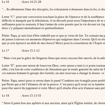
Le 16
: Actes 14:21-28
" ... Ils affermirent l'âme des disciples, les exhortaient à demeurer dans la foi, et
Lettre "C": pour une conviction touchant la place de l'épreuve et de la souffrance 
difficile et marquée par la tribulation; il en découle pour nous l'importance de se 
suffisantes pour te soutenir, il faut t'armer de cette pensée que la vie devant toi t'
donc s’y préparer mentalement et spirituellement
Prière: Papa, je suis loin d'être emballé par ce que je viens de lire. Tu connais ma
de passer à travers ces moments d'épreuves qui surgiront dans l’avenir. Qu'il en 
que je sois éprouvé au-delà de mes forces! Merci pour la consolation de l’Esprit si
Le 17
: Actes 15:1-12
" Mais c'est par la grâce du Seigneur Jésus que nous croyons être sauvés, de la m
Lettre "É": pour une raison de louer ton Dieu; cette raison a trait à ce point tourn
effet, c'est lors de cette conférence de Jérusalem que la totale gratuité du salut 
ces nations formant le groupe des Gentils; un mot nouveau a changé la donne: ce m
Prière: Papa, merci pour ce retour dans le passé! Combien ton évangile pose problèm
par Pierre qui a été l’élément clé de la preuve. C’est parce qu'il avait eu ta lumièr
pour être sauvé du jugement à venir. Merci qu'il résulte d'un acte d'amour sans p
Le 18
: Actes 15:13-35
" Alors il parut bon aux apôtres et aux anciens, ainsi qu'à l'Église entière, de ch