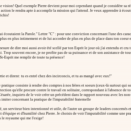
'une vision! Quel exemple Pierre devient pour moi cependant quand je considère sa réa
n action le rendra apte à accomplir la mission qui l'attend. Je veux apprendre à écout
ichis!
 écoutaient la Parole." Lettre "C" : pour une conviction concernant l'une des caract
 plus en plus intimement et de lui accorder de plus en plus de place dans ton coeur e
 mesure de dire moi aussi avoir été scellé par ton Esprit le jour où j'ai entendu et c
 Trop souvent encore, je ne profite pas de sa puissance et de son assistance de to
St-Esprit me remplir de toute ta présence!
rtie et dirent: tu es entré chez des incirconcis, et tu as mangé avec eux!"
te pratique consiste à rendre des comptes à nos frères et soeurs (ceux-là surtout qui
ection qu'elle procure contre le travail en solitaire, correspondant à l'absence de tou
 Césarée, inquiets de le voir créer un précédent dans le rapport nouveau avec les non
 imiter concernant la pratique de l'imputabilité fraternelle
, un serviteur bien intentionné et utile, de l'autre un groupe de leaders concernés et
it d'équipe et d'humilité chez Pierre. Je choisis de voir l'imputabilité comme une pr
s le royaume qui me l'exige!