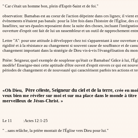
" Car c'était un homme bon, plein d'Esprit-Saint et de foi."
observation: Barnabas est au coeur de l'action dépeinte dans ces lignes; il vient 
évènements n'étaient pas banals: pour la 1ère fois dans l'histoire de l'Église, des
Israélites; sur ses épaules reposaient donc la suite des choses, incluant l'intégra
ouverture d'esprit ont fait de lui un rassembleur et un outil de rapprochement entr
Lettre "A": pour une attitude à développer chez toi s'apparentant à une ouverture
rigidité et à la résistance au changement si souvent cause de souffrance et de cassur
changement important dans la stratégie de Dieu vis-à-vis l'évangélisation du mond
Prière: Seigneur, quel exemple de souplesse qu'était ce Barnabas! Grâce à lui, l'Ég
modèle! Enseigne-moi cette aptitude d'être ouvert d'esprit envers ce qui est nouve
périodes de changement et de nouveauté qui caractérisent parfois tes actions et t
Père céleste, Seigneur du ciel et de la terre
«
Oh Dieu,
, crée en mo
veux bien me révéler sur moi et sur ma place dans le monde à titre de
merveilleux de Jésus-Christ. »
Le 11
:Actes 12:1-25
" ...sans relâche, la prière montait de l'Église vers Dieu pour lui."