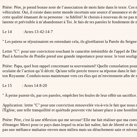
Prière: Père, je prend bonne note de l’association de mots faite dans le texte. Ces
véhiculent. Oui, il existe dans notre monde incertain une source d’assurance et de s
cette qualité émanant de ta personne : ta fidélité! Je choisis à nouveau de ne pas me
latente et prévisible à m’abandonner à Toi. Je fais de tes paroles le fondement de m
Le 14
:Actes 13:42-14:7
" Les païens se réjouissaient en entendant cela, ils glorifiaient la Parole du Seigneu
Lettre "C": pour une conviction touchant le caractère irrésistible de l'appel de Die
Paul à Antioche de Pisidie prend une grande importance pour nous: le tout souli
Prière: Papa, quel bon rappel concernant ta souveraineté! Quelle consolation pour m
oculaire de l’action qu’il décrit. Qu'une telle percée trouve sa réponse dans le f
ton Royaume. Conduis-nous maintenant vers ces élus qui m’environnent afin de se
Le 15
: Actes 14:8-20
" À peine purent-ils, par ces paroles, empêcher les foules de leur offrir un sacrifice
Application: lettre "C" pour une conviction renouvelée vis-à-vis le fait que nous 
l'Église; une telle tranquillité et quiétude peuvent vite laisser place à une hosti
Prière: Père, c'est là une réflexion qui me secoue! Elle me fait réaliser que ma c
d'étranger. Merci pour ce pays dans lequel tu m'as fait naître, fait de liberté et d
pas une méfiance malsaine envers mon milieu mais un détachement sain et nécessaire