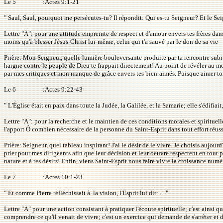
Le 5
:Actes 9:1-21
" Saul, Saul, pourquoi me persécutes-tu? Il répondit: Qui es-tu Seigneur? Et le Sei
Lettre "A": pour une attitude empreinte de respect et d'amour envers tes frères dans
moins qu'à blesser Jésus-Christ lui-même, celui qui t'a sauvé par le don de sa vie
Prière: Mon Seigneur, quelle lumière bouleversante produite par ta rencontre subit
hargne contre le peuple de Dieu te frappait directement! Au point de révéler au mo
par mes critiques et mon manque de grâce envers tes bien-aimés. Puisque aimer to
Le 6
:Actes 9:22-43
" L'Église était en paix dans toute la Judée, la Galilée, et la Samarie; elle s'édifiai
Lettre "A": pour la recherche et le maintien de ces conditions morales et spirituell
l'apport Ô combien nécessaire de la personne du Saint-Esprit dans tout effort réus
Prière: Seigneur, quel tableau inspirant! J'ai le désir de le vivre. Je choisis aujou
prier pour mes dirigeants afin que leur décision et leur oeuvre respectent en tout p
nature et à tes désirs! Enfin, viens Saint-Esprit nous faire vivre la croissance numér
Le 7
:Actes 10:1-23
" Et comme Pierre réfléchissait à
la vision, l'Esprit lui dit:... ."
Lettre "A" pour une action consistant à pratiquer l'écoute spirituelle; c'est ainsi qu
comprendre ce qu'il venait de vivre; c'est un exercice qui demande de s'arrêter et 