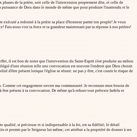
phases de la prière, soit celle de l'intercession proprement dite, et celle de
r la puissance de Dieu dans le monde de même que pour produire l'inattendu et le
être exécuté a redonné à la prière sa place d'honneur parmi ton peuple! Je veux
ce! Fais-nous voir ta force et ta grandeur maintenant par ta réponse à nos prières!
et, il est bon de noter que l'intervention du Saint-Esprit s'est produite au milieu
rivilégié d'une réunion telle une convocation est souvent l'endroit que Dieu choisit
é d'être présent lorsque l'église se réunit: ne pas y être, c'est courir le risque de
autres. Comme cet engagement envers ma communauté. Je reconnais mon besoin de
 être présent à ta convocation. De même qu'à refuser tout prétexte farfelu et
alité, si précieuse et si indispensable à la foi, est sa fidélité; le détail
ts et promis par le Seigneur lui-même; cet attribut a la propriété de donner à ses