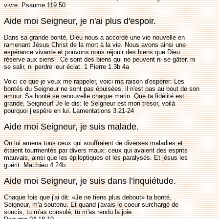
vivre. Psaume 119.50
Aide moi Seigneur, je n'ai plus d'espoir.
Dans sa grande bonté, Dieu nous a accordé une vie nouvelle en
ramenant Jésus Christ de la mort à la vie. Nous avons ainsi une
espérance vivante et pouvons nous réjouir des biens que Dieu
réserve aux siens . Ce sont des biens qui ne peuvent ni se gâter, ni
se salir, ni perdre leur éclat. 1 Pierre 1.3b 4a
Voici ce que je veux me rappeler, voici ma raison d'espérer: Les
bontés du Seigneur ne sont pas épuisées, il n'est pas au bout de son
amour. Sa bonté se renouvelle chaque matin. Que ta fidélité est
grande, Seigneur! Je le dis: le Seigneur est mon trésor, voilà
pourquoi j’espère en lui. Lamentations 3.21-24
Aide moi Seigneur, je suis malade.
On lui amena tous ceux qui souffraient de diverses maladies et
étaient tourmentés par divers maux: ceux qui avaient des esprits
mauvais, ainsi que les épileptiques et les paralysés. Et jésus les
guérit. Matthieu 4.24b
Aide moi Seigneur, je suis dans l’inquiétude.
Chaque fois que j'ai dit: «Je ne tiens plus debout» ta bonté,
Seigneur, m'a soutenu. Et quand j'avais le coeur surchargé de
soucis, tu m'as consolé, tu m'as rendu la joie.