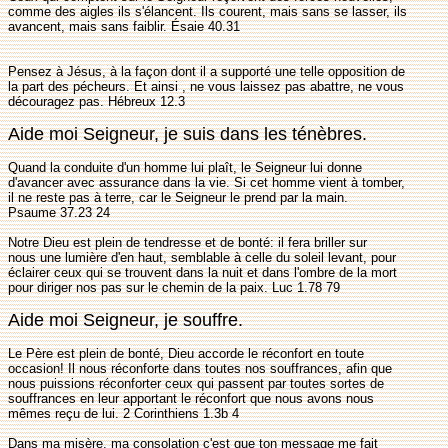
comme des aigles ils s'élancent. Ils courent, mais sans se lasser, ils
avancent, mais sans faiblir. Ésaie 40.31
Pensez à Jésus, à la façon dont il a supporté une telle opposition de
la part des pécheurs. Et ainsi , ne vous laissez pas abattre, ne vous
découragez pas. Hébreux 12.3
Aide moi Seigneur, je suis dans les ténèbres.
Quand la conduite d'un homme lui plaît, le Seigneur lui donne
d'avancer avec assurance dans la vie. Si cet homme vient à tomber,
il ne reste pas à terre, car le Seigneur le prend par la main.
Psaume 37.23 24
Notre Dieu est plein de tendresse et de bonté: il fera briller sur
nous une lumière d'en haut, semblable à celle du soleil levant, pour
éclairer ceux qui se trouvent dans la nuit et dans l'ombre de la mort
pour diriger nos pas sur le chemin de la paix. Luc 1.78 79
Aide moi Seigneur, je souffre.
Le Père est plein de bonté, Dieu accorde le réconfort en toute
occasion! Il nous réconforte dans toutes nos souffrances, afin que
nous puissions réconforter ceux qui passent par toutes sortes de
souffrances en leur apportant le réconfort que nous avons nous
mêmes reçu de lui. 2 Corinthiens 1.3b 4
Dans ma misère, ma consolation c'est que ton message me fait