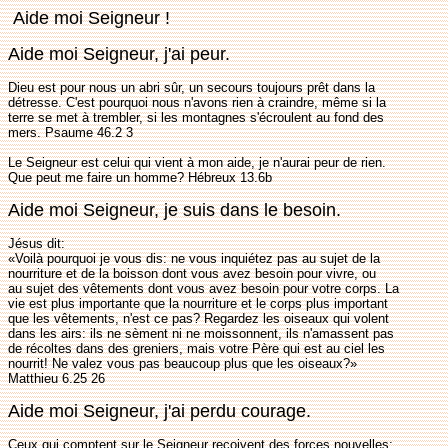
Aide moi Seigneur !
Aide moi Seigneur, j'ai peur.
Dieu est pour nous un abri sûr, un secours toujours prêt dans la
détresse. C'est pourquoi nous n'avons rien à craindre, même si la
terre se met à trembler, si les montagnes s'écroulent au fond des
mers. Psaume 46.2 3
Le Seigneur est celui qui vient à mon aide, je n'aurai peur de rien.
Que peut me faire un homme? Hébreux 13.6b
Aide moi Seigneur, je suis dans le besoin.
Jésus dit:
«Voilà pourquoi je vous dis: ne vous inquiétez pas au sujet de la
nourriture et de la boisson dont vous avez besoin pour vivre, ou
au sujet des vêtements dont vous avez besoin pour votre corps. La
vie est plus importante que la nourriture et le corps plus important
que les vêtements, n'est ce pas? Regardez les oiseaux qui volent
dans les airs: ils ne sèment ni ne moissonnent, ils n'amassent pas
de récoltes dans des greniers, mais votre Père qui est au ciel les
nourrit! Ne valez vous pas beaucoup plus que les oiseaux?»
Matthieu 6.25 26
Aide moi Seigneur, j'ai perdu courage.
Ceux qui comptent sur le Seigneur reçoivent des forces nouvelles;