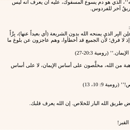
لله’’، الذي هو دم يسوع المسفوك، عليه أن يعرف أنه ليس
يقٌ آخر للفردوس.
لبِر الذي يمنحه الله بدون الشريعة (أي بعيداً عنها)، بِرَّاً
 إذ لا فرق؛ لأن الجميع قد أخطأوا، وهم عاجزون عن بلوغ ما
’ (رومية 20:3-27)
 وهبة من الله، مخلَّصون على أساس الإيمان، لا على أساس
ة 9: 10، 13)
طريق الله البار للخلاص. إن الله يعرف قلبك.
لقبر!