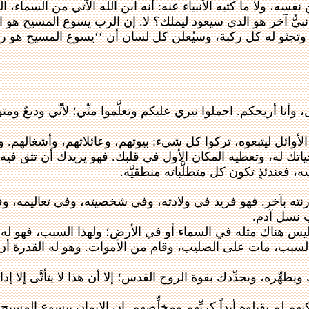
سه، ولا ما كتبه الأنبياء عنه: أنه ابن الله الآتي من السماء، ال
ُّ آخر هو الذي سيعود ليملك؟ لا. إن الرب يسوع المسيح هو الذي
 وتجثو له كل ركبة، وسيُعلن كل لسان أن ‘‘يسوع المسيح هو ر
، وأنا أريحكم. احملوا نيري عليكم وتعلَّموا منِّي؛ لأنِّي وديعٌ و
لأوائل ليتبعوه، تركوا كل شيء: بيوتهم، وعائلاتهم، وأشغالهم. 
ياتك له، وتعطيه المكان الأول في قلبك. فهو يريدك أن تثق فيه، 
ندئذٍ تكون كل متطلَّباته منطقيَّة.
ارنته بآخر. فهو فريد في ولادته، وفي شخصيته، وفي تعاليمه، و
ب نسل آدم.
. ليس هناك مثله في السماء أو في الأرض؛ ولهذا السبب، فهو له ك
 السبب، مات على الصليب، وقام من الأموات. وهو له القدرة أن 
يطهِّره، ويجدِّدك بقوة الروح القدس؛ إلا أن هذا لا يتأتَّى إلا
كنهم لم يقبلوه أبداً كربِّهم ومخلِّصهم. إن الإيمان بيسوع المسي