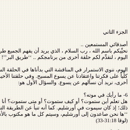
الجزء الثاني
أصدقائي المستمعين ..
نحيِّيكم باسم الله ، رب السلام ، الذي يريد أن يفهم الجميع طر
اليوم ، لنقدِّم لكم حلقة أخرى من برنامجكم .. ‘‘طريق البر’’!
اليوم، ننوي الاستمرار في المناقشة التي بدأناها في الحلقة ال
كلِّياً على فكرتنا واعتقادنا عن يسوع المسيح. وفي حلقتنا الأخير
أخرى، نريد أن نسألهم عن يسوع. والسؤال الأول هو:
6- ما رأيك في موته؟
هل تعلم أين ستموت؟ أو كيف ستموت؟ أو متى ستموت؟ أنا وأنت ل
ذلك؛ إذ كان سيموت في أورشليم. كما أنه تنبأ عن الطريقة التي
‘‘ها نحن صاعدون إلى أورشليم، وسيتم كل ما هو مكتوب بالأنبياء عن
(لوقا 31:18-33)