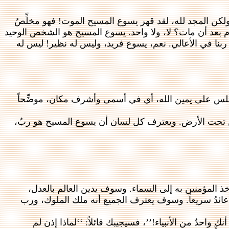
 ولكن المجد لله، لقد قهر يسوع المسيح الموت! فهو مخلِّصٌ
يوم بعد أن مات؟ لا، ولا واحد. يسوع المسيح هو الشخص الوحيد
ع ربنا في الأعالي. نعم، يسوع فريد، وليس له نظير! ليس له
، وجلس على يمين الله، أي في أسمى وأشرف مكان، موضِّحاً
ومَن تحت الأرض. ويعترف كل لسان أن يسوع المسيح هو ربٌ،
أخذ المؤمنين به إلى السماء. وسوف يدين العالم بالعدل،
عائدُ سريعاً. وسوف يعترف الجميع أنه ملك الملوك، ورب
احدٌ من الأنبياء!’’، فسيجيبك قائلاً: ‘‘لماذا إذن لم