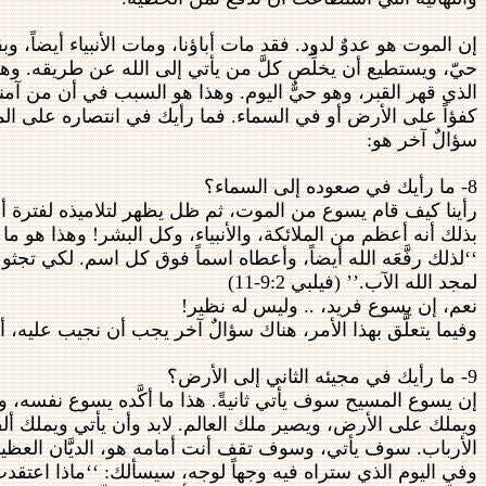
إن الموت هو عدوٌ لدود. فقد مات أباؤنا، ومات الأنبياء أيضاً،
حيّ، ويستطيع أن يخلِّص كلَّ من يأتي إلى الله عن طريقه. وهو
الذي قهر القبر، وهو حيٌّ اليوم. وهذا هو السبب في أن من آمنو
كفؤاً على الأرض أو في السماء. فما رأيك في انتصاره على ا
سؤالٌ آخر هو:
8- ما رأيك في صعوده إلى السماء؟
رأينا كيف قام يسوع من الموت، ثم ظل يظهر لتلاميذه لفترة أر
بذلك أنه أعظم من الملائكة، والأنبياء، وكل البشر! وهذا هو ما ت
‘‘لذلك رفَّعَه الله أيضاً، وأعطاه اسماً فوق كل اسم. لكي 
لمجد الله الآب.’’ (فيلبي 9:2-11)
نعم، إن يسوع فريد، .. وليس له نظير!
وفيما يتعلَّق بهذا الأمر، هناك سؤالٌ آخر يجب أن نجيب عليه، أل
9- ما رأيك في مجيئه الثاني إلى الأرض؟
إن يسوع المسيح سوف يأتي ثانيةً. هذا ما أكَّده يسوع نفسه، وه
ويملك على الأرض، ويصير ملك العالم. لابد وأن يأتي ويملك أ
الأرباب. سوف يأتي، وسوف تقف أنت أمامه هو، الديَّان العظي
وفي اليوم الذي ستراه فيه وجهاً لوجه، سيسألك: ‘‘ماذا اعتقدت 