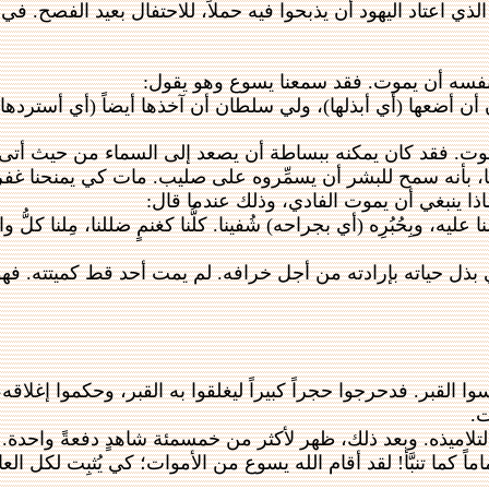
لذي اعتاد اليهود أن يذبحوا فيه حملاً، للاحتفال بعيد الفصح. ف
بنفسه أن يموت. فقد سمعنا يسوع وهو يقول:
ضعها (أي أبذلها)، ولي سلطان أن آخذها أيضاً (أي أستردها).’’ (يو
الموت. فقد كان يمكنه ببساطة أن يصعد إلى السماء من حيث أتى
لنا، بأنه سمح للبشر أن يسمِّروه على صليب. مات كي يمنحنا غفر
اذا ينبغي أن يموت الفادي، وذلك عندما قال:
، وبِحُبُرِه (أي بجراحه) شُفينا. كلُّنا كغنمٍ ضللنا، مِلنا كلُّ و
ذل حياته بإرادته من أجل خرافه. لم يمت أحد قط كميتته. فهو ل
لقبر. فدحرجوا حجراً كبيراً ليغلقوا به القبر، وحكموا إغلاقه،
ت.
لتلاميذه. وبعد ذلك، ظهر لأكثر من خمسمئة شاهدٍ دفعةً واحدة.
ً كما تنبَّأ! لقد أقام الله يسوع من الأموات؛ كي يُثبِت لكل ا