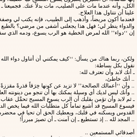
الكل، وأنه عندما مات على الصليب، مات بدلاً عنك. فجميعنا ـ ن
علينا أن نتناول هذا العلاج.
فعندما أكون مريضاً، وأذهب إلى الطبيب، فإنه يكتب لي وصفة ط
والدواء ينظر لي؛ فهل هذا يجعلنى أشفى من مرضي؟ بالطبع لا.
إن ‘‘دواء’’ الله لمرض الخطية هو الرب يسوع، ودمه الذي س
ولكن، ربما هناك من يسأل: ‘‘كيف يمكنني أن أتناول دواء الله
نقول بكل بساطة:
ـ أنك لابد وأن تعترف لله:
.. أنك خاطئ،
.. وأن ‘‘أعمالك الصالحة’’ لا تزيد عن كونها خِرَقاً قذرةً مقززةً
.. وأنك ليس لديك أي وسيلة يمكنك بها أن تنجو من دينونته العا
ـ ثم لابد وأن تؤمن بقلبك أن الرب يسوع المسيح تحمَّل عقاب
فيسوع المسيح قد أشبع تماماً كل متطلَّبات الله فيما يخص ال
القدوس ويسكنه في قلبك، ويعطيك الحق أن تحيا في محضره إ
.. المجد لله .. إذ تستطيع ـ إن آمنت ـ أن تصيرَ مبرراً!
أصدقائي المستمعين ..