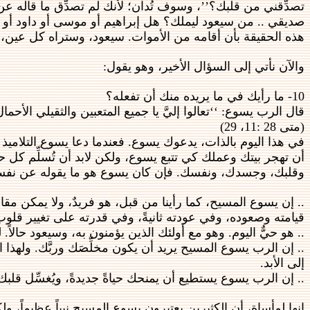
تصدِّقني من قلبك؟’’، وسوف تُدان؛ لأنك لم تصدِّق ما قاله عن نف
صديقي .. من سيعود ليملك؟ هل إبراهيم أو موسى أو داود أو نبي
هذه الحقيقة بأن أقامه من الأموات. سيعود، وستراه كل عين،
والآن نأتي إلى السؤال الأخير، وهو يقول:
10- ما رأيك في ما يريده منك أن تفعله؟
قال الرب يسوع: ‘‘تعالوا إليَّ يا جميع المتعبين والثقيلي الأحمال
(متى 28 :11، 29)
في هذا اليوم بالذات، يدعوك يسوع. فعندما دعا يسوع التلاميذ ا
أن تهجر بيتك وعملك كي تتبع يسوع، ولكن لابد أن تُسلِّم كل ح
وقلبك، وجسدك، ونفسك. فإن كان يسوع هو ما يقوله عن نفسه، فع
.. إن يسوع المسيح، كما رأينا من قبل، هو فريدٌ، ولا يمكن مق
قيامته وصعوده، وفي عودته ثانيةً، وفي قدرته على تغيير قلو
.. هو حيٌّ اليوم. وهو مع أولئك الذين يؤمنون به، وسيعود حالاً
.. إن الرب يسوع المسيح يريد أن يكون مخلِّصَك وربَّك. ولهذا
إلى الأبد.
.. إن الرب يسوع يستطيع أن يمنحك حياةً جديدةً، ويُغسِّل قلبك و
إنها لمأساة، أن الكثيرين يعتبرون يسوع المسيح نبياً عظيماً، ول