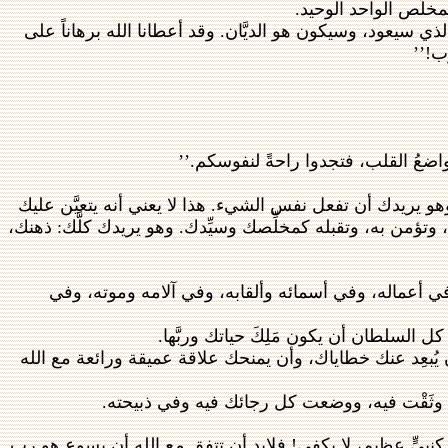
مخلِّص الواحد الوحيد.
 سيعود، وسيكون هو الديَّان. وقد أعطانا الله برهاناً على
ب!’’
متواضعُ القلب، فتجدوا راحةً لنفوسكم.’’
وهو يريدك أن تفعل نفس الشيء. هذا لا يعني أنه يتعيَّن عليك
وتؤمن به، وتقبله كمخلِّصك وسيِّدك. وهو يريدك كلَّك: ذهنك،
في أعماله، وفي أسمائه وألقابه، وفي آلامه وموته، وفي
ل السلطان أن يكون مَلِكَ حياتك وربَّها.
يُبعِد عنك خطاياك، وأن يمنحك علاقة عميقة ورائعة مع الله
 إذا وثَقْت فيه، ووضعت كل رجائك فيه وفي ذبيحته.
ح كنبيٍّ عظيمٍ، لا يكفي! فلابد أن تتفق مع الله أن يسوع هو رب