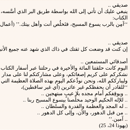
صديقي ..
ينبغي عليك أن تأتي إلى الله بواسطة طريق البر الذي أسَّسه، وإ
الكتاب:
‘‘آمِن بالرب يسوع المسيح، فتَخلُص أنت وأهل بيتك.’’ (أعمال 31:16)
صديقي ..
إن كنت قد وضعت كل ثقتك في ذاك الذي شهد عنه جميع الأنبياء
أصدقائي المستمعين ..
اليوم كانت حلقتنا المائة والأخيرة في رحلتنا عبر أسفار الكتا
نشكركم على كريم إصغائكم، وعلى مشاركتكم لنا على مدار حل
وليبارككم الله، ونحن نودِّعكم اليوم بهذه الصلاة العظيمة التي
‘‘للقادر أن يحفظكم غير عاثرين (أي غير ساقطين)،
.. ويوقِفكم أمام مجده بلا عيبٍ مبتهجين ..
.. للإله الحكيم الوحيد مخلِّصنا بيسوع المسيح ربنا ..
.. له المجد والعظمة والقدرة والسلطان ..
.. من قبل الدهور، والآن، وإلى كل الدهور ..
.. آمين.’’
(يهوذا 24، 25)