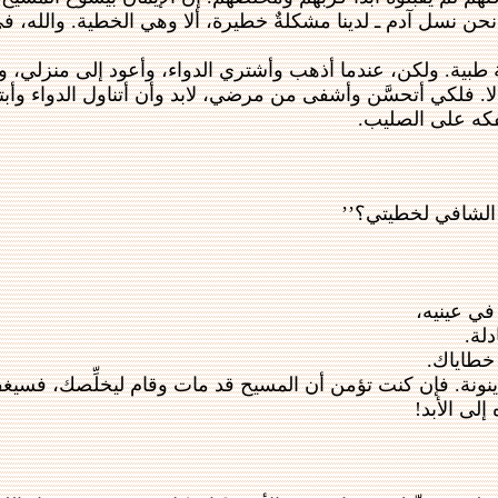
حن نسل آدم ـ لدينا مشكلةٌ خطيرة، ألا وهي الخطية. والله، في ر
بية. ولكن، عندما أذهب وأشتري الدواء، وأعود إلى منزلي، وأض
 فلكي أتحسَّن وأشفى من مرضي، لابد وأن أتناول الدواء وأبتل
فكه على الصليب.
 الشافي لخطيتي؟’’
 في عينيه،
دلة.
 خطاياك.
دينونة. فإن كنت تؤمن أن المسيح قد مات وقام ليخلِّصك، فسيغ
لى الأبد!