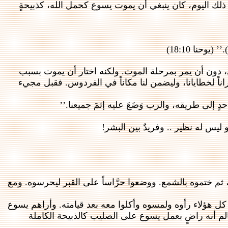
ي ذلك اليوم، كان ينبغي أن يموت يسوع كحمل الله، كذبيحةٍ
حنا 18:10)
، دون أن يمر بمرحلة الموت. ولكنه اختار أن يموت بسبب
اناً لخطايانا، وليضمن لنا مكاناً في الفردوس. فقبل مجيء
احدٍ إلى طريقه، والرب وَضَعَ عليه إثمَ جميعنا.’’
يس له نظير .. وفريدٌ بين البشر!
 ثم ختموه بالشمع. ووضعوا حرَّاساً على القبر ليحرسوه. ومع
 كل هؤلاء رأوه ولمسوه وأكلوا معه بعد قيامته. وأراهم يسوع
لعالم أنه راضٍ بعمل يسوع على الصليب كالذبيحة الكاملة