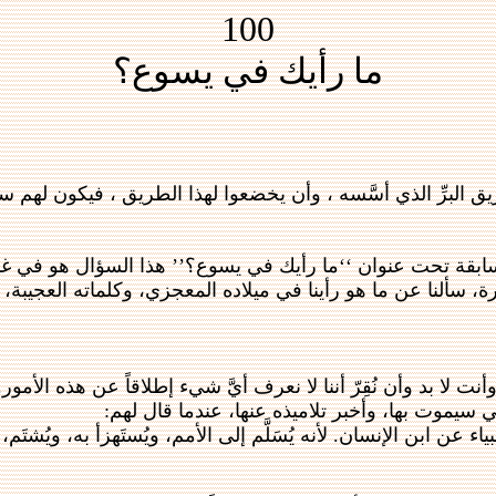
100
ما رأيك في يسوع؟
يق البرِّ الذي أسَّسه ، وأن يخضعوا لهذا الطريق ، فيكون لهم سل
سابقة تحت عنوان ‘‘ما رأيك في يسوع؟’’ هذا السؤال هو في غاية 
ة، سألنا عن ما هو رأينا في ميلاده المعجزي، وكلماته العجيبة، وقو
ا بد وأن نُقِرّ أننا لا نعرف أيَّ شيء إطلاقاً عن هذه الأمو
 سيموت بها، وأخبر تلاميذه عنها، عندما قال لهم:
 ابن الإنسان. لأنه يُسَلَّم إلى الأمم، ويُستَهزأ به، ويُشتَم، 