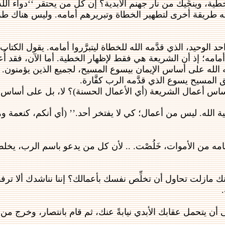
ية، وينجِّيك من نار جهنم الأبدية؟ إن كل من يحتقر ‘‘دواء ا
ه طريقة أخرى لتطهير الخطاة وتبريرهم أمامه. وليس هناك طر
د الوحيد، الذي قدَّمه الله للخطاة ليتبرَّروا أمامه. يقول الكتاب:
مامه؛ إذ أن الشريعة هي فقط لإظهار الخطية. أما الآن، فقد أُعلِن ا
نحه الله على أساس الإيمان بيسوع المسيح، لجميع الذين يؤمنون.
ريق المسيح يسوع الذي قدَّمه الرب كفَّارة.
س أعمال الشريعة (أي الأعمال الحسنة)؟ لا، بل على أساس الإيمان.’
طية الله. ليس من أعمال؛ كي لا يفتخر أحد.’’ (أي أنكم، كنعمة
ن الأموات، خَلُصْت. .. لأن كل من يدعو باسم الرب، يخلص!’’ (رومي
ازلت تحاول أن تخلِّص نفسك بأعمالك؟ إننا نناشدك ألا ترفض 
ى أن يتحمل عقابك الأبدي نيابةً عنك، ثم قام بانتصار، وخرج من ا