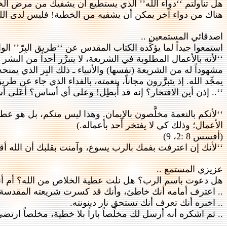
هل تناولتم ‘‘دواء الله’’ الذي يستطيع أن يشفيك من مرض الخط
هناك من دواء آخر يمكن أن يشفيه من الخطية! فليس لدى الل
اصدقائي المستمعين ..
استمعوا جيداً لما يؤكِّده الكتاب المقدس عن ‘‘طريق البِرّ’’ الواح
‘‘لأنه بالأعمال المطلوبة في الشريعة، لا يتبرَّر أحداً من البشر أ
مشهوداً له من الشريعة (نفسها) والأنبياء ـ ذلك البِر الذي يم
يمجِّد الله. إذ يتبرَّرون مجاناً، بنعمته، بالفداء الذي جاء عن ط
‘‘.. إذن أين الافتخار؟ إنه قد أُبطِل! وعلى أي أساس؟ أعَلى أسا
‘‘لأنكم بالنعمة مخلَّصون بالإيمان. وهذا ليس منكم، بل هو ع
الأعمال؛ وذلك كي لا يفتخر أحد بأعماله.)
(أفسس 8 :2، 9)
‘‘لأنك إن اعترفت بفمك بالرب يسوع، وآمنت بقلبك أن الله أقامه م
عزيزي المستمع ..
هل دعوت باسم الرب؟ هل نلت عطية الخلاص من الله؟ أم أنك م
.. اعترف أمامه أنك خاطئ، وأنك قد كسرت شريعته المقدسة.
.. اخبره أنك تعرف أنك تستحق نار دينونته.
.. ثم اشكره أنه أرسل لك مخلِّصاً باراً بلا خطية، مخلصاً ارتض