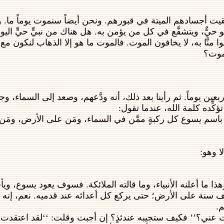
 وبقيت أجسادهم الميتة في قبورهم. ونحن أيضاً سنموت يوماً ما.
 حيٌّ، ويتشفَّع في كل من يؤمن به. هل هناك من نبيٍّ حيٍّ ال
ا منَّا به، لا يخافون الموت. فالموت ما هو إلا الذهاب لنكون م
لموت؟
بعين يوماً. ثم رأينا بعد ذلك، أنه ودَّعهم، وصعد إلى السماء
ؤكِّده كلمة الله، عندما تقول:
تجثو باسم يسوع كل ركبةٍ ممَّن في السماء، ومَن على الأرض، 
ا وهو:
ذا ما أعلنه الأنبياء، وما قالته الملائكة. فسوف يعود يسوع، وي
لف سنة على الأرض؛ حتى يركع كل أعدائه عند قدميه. نعم، إنه 
م.
عني؟’’ فكيف ستجيبه عندئذٍ؟ إن أجبت وقلت: ‘‘لقد اعتقدت أنك و