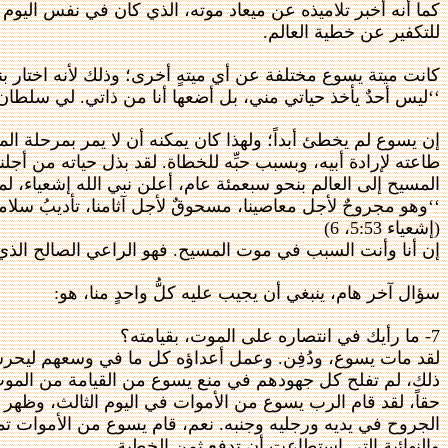
كما أنه أخبر تلاميذه عن ميعاد موته، الذي كان في نفس اليوم ا
للتكفير عن خطية العالم.
كانت ميتة يسوع مختلفة عن أي ميتهٍ أخرى؛ وذلك لأنه اختار 
‘‘ليس أحدٌ يأخذ حياتي مني، بل أضعها أنا من ذاتي. لي سلطان أن أ
إن يسوع لم يخطئ أبداً؛ ولهذا كان يمكنه أن لا يمر بمرحلة 
طاعته لإرادة أبيه، وبسبب حبِّه للخطاة. لقد بذل حياته من أج
المسيح إلى العالم بنحو سبعمئة عام، أعلن نبي الله إشعياء، لم
‘‘وهو مجروحٌ لأجل معاصينا، مسحوقٌ لأجل آثامنا، تأديبُ سلامنا عليه
(إشعياء 5:53، 6)
إن أنا وأنت السبب في موت المسيح. فهو الراعي الصالح الذي ب
سؤال آخر هام، ينبغي أن يجيب عليه كلُّ واحدٍ منا، هو:
7- ما رأيك في انتصاره على الموت، بقيامته؟
لقد مات يسوع، ودُفِن. وعمل أعداؤه كل ما في وسعهم ليحرسوا ا
ذلك، لم تفلح كل جهودهم في منع يسوع من القيامة من المو
حقاً، لقد قام الرب يسوع من الأموات في اليوم الثالث، وظهر 
الجروح في يديه ورجليه وجنبه. نعم، قام يسوع من الأموات تماما
والنهائية التي استطاعت أن تدفع ثمن الخطية.