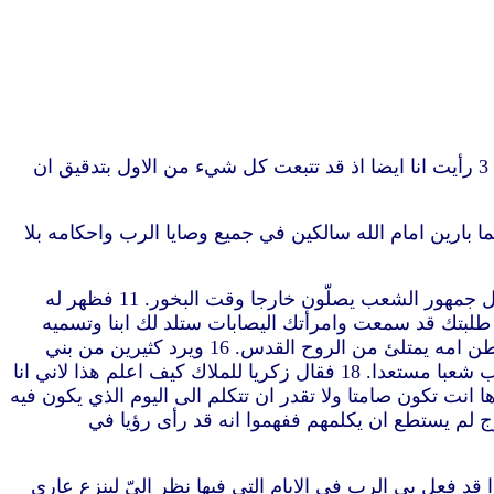
“1 اذ كان كثيرون قد اخذوا بتاليف قصة في الامور المتيقنة عندنا 2 كما سلمها الينا الذين كانوا منذ البدء معاينين وخداما للكلمة 3 رأيت انا ايضا اذ قد تتبعت كل شيء من الاول بتدقيق ان
اليهودية كاهن اسمه زكريا من فرقة ابيا وامرأته من بنات هرون واسمها اليصابات. 6 وكانا كلاهما بارين امام الله سالكين في جميع وصايا الرب واحكامه بلا
8 فبينما هو يكهن في نوبة فرقته امام الله 9 حسب عادة الكهنوت اصابته القرعة ان يدخل الى هيكل الرب ويبخر. 10 وكان كل جمهور الشعب يصلّون خارجا وقت البخور. 11 فظهر له
ع عليه خوف. 13 فقال له الملاك لا تخف يا زكريا لان طلبتك قد سمعت وامرأتك اليصابات ستلد لك ابنا وتسميه
يوحنا. 14 ويكون لك فرح وابتهاج وكثيرون سيفرحون بولادته. 15 لانه يكون عظيما امام الرب وخمرا ومسكرا لا يشرب.ومن بطن امه يمتلئ من الروح القدس. 16 ويرد كثيرين من بني
اسرائيل الى الرب الههم. 17 ويتقدم امامه بروح ايليا وقوته ليرد قلوب الآباء الى الابناء والعصاة الى فكر الابرار لكي يهيئ للرب شعبا مستعدا. 18 فقال زكريا للملاك كيف اعلم هذا لاني انا
رأتي متقدمة في ايامها. 19 فاجاب الملاك وقال له انا جبرائيل الواقف قدام الله وأرسلت لاكلمك وابشرك بهذا. 20 وها انت تكون صامتا ولا تقدر ان تتكلم الى اليوم الذي يكون فيه
 الذي سيتم في وقته. 21 وكان الشعب منتظرين زكريا ومتعجبين من ابطائه في الهيكل. 22 فلما خرج لم يستطع ان يكلمهم ففهموا انه قد رأى رؤيا في
ايام خدمته مضى الى بيته. 24 وبعد تلك الايام حبلت اليصابات امرأته واخفت نفسها خمسة اشهر قائلة 25 هكذا قد فعل بي الرب في الايام التي فيها نظر اليّ لينزع عاري