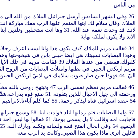
بين الناس
الابد ولا يكون لملكه نهاية
اليّ. 44 فهوذا حين صار صوت سلامك في اذنيّ ارتكض الجنين بابتهاج في بطني. 45 فطوبى للتي آمنت ان يتم ما قيل لها من قبل الرب
54 عضد اسرائيل فتاه ليذكر رحمة. 55 كما كلم آباءنا.لابراهيم ونسله الى الابد. 56 فمكثت مريم عندها نحو ثلاثة اشهر ثم رجعت الى بيتها
قائلين اترى ماذا يكون هذا الصبي.وكانت يد الرب معه