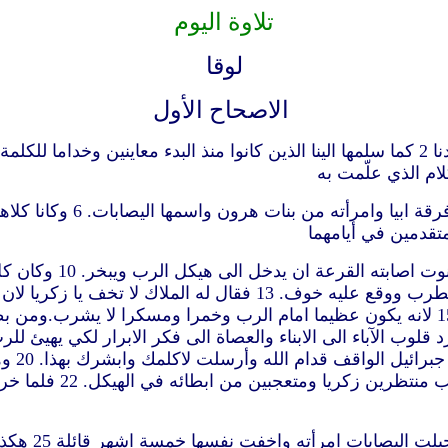
تلاوة اليوم
لوقا
الاصحاح الأول
5 كان في ايام هيرودس ملك 
ملاك الرب واقفا عن يمين مذبح البخور. 12 فلما رآه زكريا اضطرب ووق
شيخ وام
هذا لانك لم تصدق كلامي
23 ولما كملت 