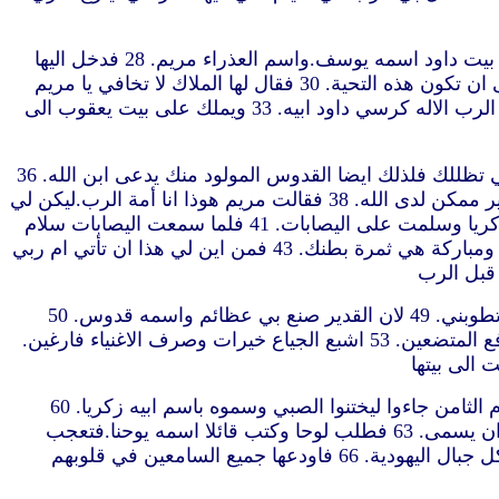
26 وفي الشهر السادس أرسل جبرائيل الملاك من الله الى مدينة من الجليل اسمها ناصرة 27 الى عذراء مخطوبة لرجل من بيت داود اسمه يوسف.واسم العذراء مريم. 28 فدخل اليها
الملاك وقال سلام لك ايتها المنعم عليها.الرب معك مباركة انت في النساء. 29 فلما رأته اضطربت من كلامه وفكرت ما عسى ان تكون هذه التحية. 30 فقال لها الملاك لا تخافي يا مريم
لانك قد وجدت نعمة عند الله. 31 وها انت ستحبلين وتلدين ابنا وتسمينه يسوع. 32 هذا يكون عظيما وابن العلي يدعى ويعطيه الرب الاله كرسي داود ابيه. 33 ويملك على بيت يعقوب الى
34 فقالت مريم للملاك كيف يكون هذا وانا لست اعرف رجلا. 35 فاجاب الملاك وقال لها.الروح القدس يحل عليك وقوة العلي تظللك فلذلك ايضا القدوس المولود منك يدعى ابن الله. 36
وهوذا اليصابات نسيبتك هي ايضا حبلى بابن في شيخوختها وهذا هو الشهر السادس لتلك المدعوة عاقرا. 37 لانه ليس شيء غير ممكن لدى الله. 38 فقالت مريم هوذا انا أمة الرب.ليكن لي
كقولك.فمضى من عندها الملاك 39 فقامت مريم في تلك الايام وذهبت بسرعة الى الجبال الى مدينة يهوذا. 40 ودخلت بيت زكريا وسلمت على اليصابات. 41 فلما سمعت اليصابات سلام
مريم ارتكض الجنين في بطنها.وامتلأت اليصابات من الروح القدس. 42 وصرخت بصوت عظيم وقالت مباركة انت في النساء ومباركة هي ثمرة بطنك. 43 فمن اين لي هذا ان تأتي ام ربي
46 فقالت مريم تعظم نفسي الرب 47 وتبتهج روحي بالله مخلّصي. 48 لانه نظر الى اتضاع امته.فهوذا منذ الآن جميع الاجيال تطوبني. 49 لان القدير صنع بي عظائم واسمه قدوس. 50
ورحمته الى جيل الاجيال للذين يتقونه. 51 صنع قوة بذراعه.شتّت المستكبرين بفكر قلوبهم. 52 أنزل الاعزاء عن الكراسي ورفع المتضعين. 53 اشبع الجياع خيرات وصرف الاغنياء فارغين.
57 واما اليصابات فتم زمانها لتلد فولدت ابنا. 58 وسمع جيرانها واقرباؤها ان الرب عظّم رحمته لها ففرحوا معها. 59 وفي اليوم الثامن جاءوا ليختنوا الصبي وسموه باسم ابيه زكريا. 60
فاجابت امه وقالت لا بل يسمى يوحنا. 61 فقالوا لها ليس احد في عشيرتك تسمى بهذا الاسم. 62 ثم اومأوا الى ابيه ماذا يريد ان يسمى. 63 فطلب لوحا وكتب قائلا اسمه يوحنا.فتعجب
الجميع. 64 وفي الحال انفتح فمه ولسانه وتكلم وبارك الله. 65 فوقع خوف على كل جيرانهم.وتحدّث بهذه الأمور جميعها في كل جبال اليهودية. 66 فاودعها جميع السامعين في قلوبهم